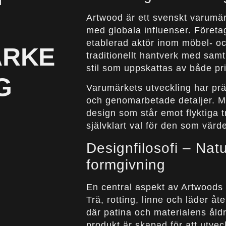
Artwood är ett svenskt varumä
med globala influenser. Företa
etablerad aktör inom möbel- o
ÄRKE
traditionellt hantverk med sam
stil som uppskattas av både pr
G
Varumärkets utveckling har präg
och genomarbetade detaljer. Me
design som står emot flyktiga t
självklart val för den som värde
Designfilosofi – Nat
formgivning
En central aspekt av Artwoods 
Trä, rotting, linne och läder å
där patina och materialens åld
produkt är skapad för att utvec