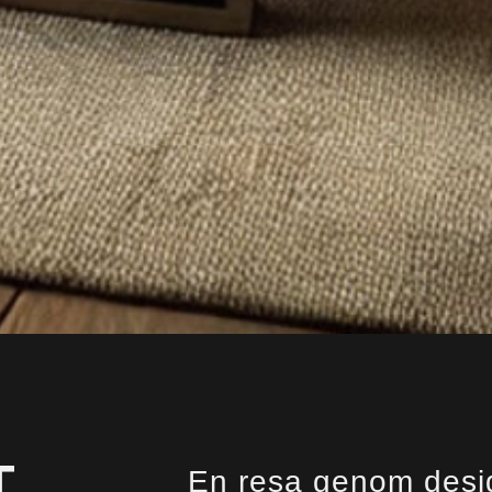
T
En resa genom desi