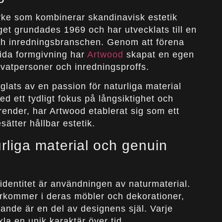
rke som kombinerar skandinavisk estetik
get grundades 1969 och har utvecklats till en
ch inredningsbranschen. Genom att förena
tida formgivning har
Artwood
skapat en egen
ivatpersoner och inredningsproffs.
lats av en passion för naturliga material
d ett tydligt fokus på långsiktighet och
render, har Artwood etablerat sig som ett
sätter hållbar estetik.
urliga material och genuin
identitet är användningen av naturmaterial.
terkommer i deras möbler och dekorationer,
rande är en del av designens själ. Varje
kla en unik karaktär över tid.