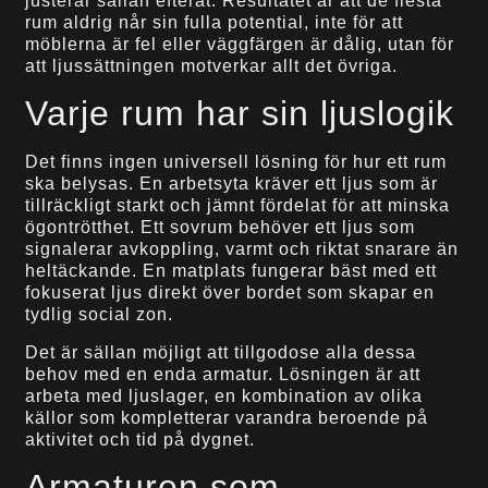
justerar sällan efteråt. Resultatet är att de flesta
rum aldrig når sin fulla potential, inte för att
möblerna är fel eller väggfärgen är dålig, utan för
att ljussättningen motverkar allt det övriga.
Varje rum har sin ljuslogik
Det finns ingen universell lösning för hur ett rum
ska belysas. En arbetsyta kräver ett ljus som är
tillräckligt starkt och jämnt fördelat för att minska
ögontrötthet. Ett sovrum behöver ett ljus som
signalerar avkoppling, varmt och riktat snarare än
heltäckande. En matplats fungerar bäst med ett
fokuserat ljus direkt över bordet som skapar en
tydlig social zon.
Det är sällan möjligt att tillgodose alla dessa
behov med en enda armatur. Lösningen är att
arbeta med ljuslager, en kombination av olika
källor som kompletterar varandra beroende på
aktivitet och tid på dygnet.
Armaturen som