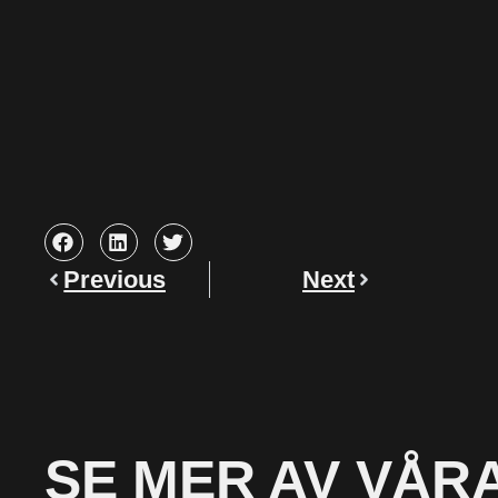
Previous
Next
SE MER AV VÅR