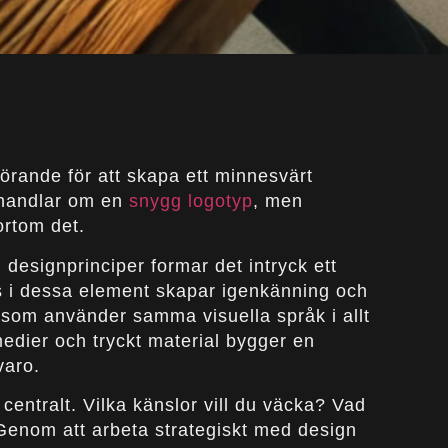
vgörande för att skapa ett minnesvärt
 handlar om en
snygg logotyp
, men
ortom det.
 designprinciper formar det intryck ett
 i dessa element skapar igenkänning och
g som använder samma visuella språk i allt
 medier och tryckt material bygger en
varo.
centralt. Vilka känslor vill du väcka? Vad
Genom att arbeta strategiskt med design