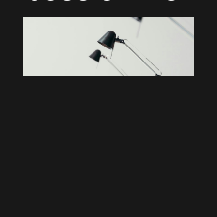
Att välja rätt lampa för varje rum: om
ljussättning som formgivning
1 april 2026
Att välja rätt lampa för varje rum: om ljussättning
som formgivning Belysning är formgivningens