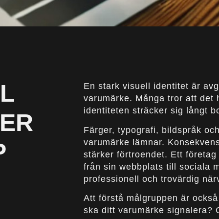
L
En stark visuell identitet är a
varumärke. Många tror att det
identiteten sträcker sig långt b
MER
Färger, typografi, bildspråk och
varumärke lämnar. Konsekvens
P
stärker förtroendet. Ett företa
från sin webbplats till sociala
professionell och trovärdig när
Att förstå målgruppen är också 
ska ditt varumärke signalera? 