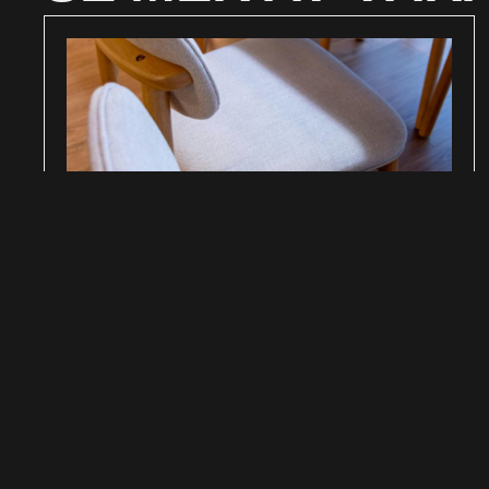
Tio skandinaviska designklassiker och
historierna som förvandlade dem till
ikoner
4 april 2026
Tio skandinaviska designklassiker och historierna