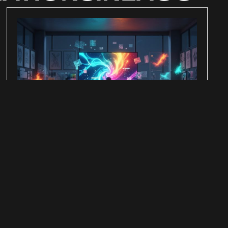
Varför radikal originalitet är nästa
stora konkurrensfördel i visuell
kommunikation
19 oktober 2025
Vi lever i en tid där visuellt brus är konstant. Flöden